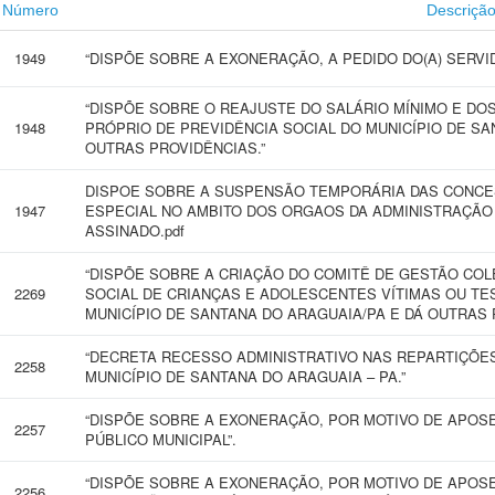
Número
Descriçã
1949
“DISPÕE SOBRE A EXONERAÇÃO, A PEDIDO DO(A) SERVIDO
“DISPÕE SOBRE O REAJUSTE DO SALÁRIO MÍNIMO E DO
1948
PRÓPRIO DE PREVIDÊNCIA SOCIAL DO MUNICÍPIO DE SA
OUTRAS PROVIDÊNCIAS.”
DISPOE SOBRE A SUSPENSÃO TEMPORÁRIA DAS CONCES
1947
ESPECIAL NO AMBITO DOS ORGAOS DA ADMINISTRAÇÃO 
ASSINADO.pdf
“DISPÕE SOBRE A CRIAÇÃO DO COMITÊ DE GESTÃO COL
2269
SOCIAL DE CRIANÇAS E ADOLESCENTES VÍTIMAS OU TE
MUNICÍPIO DE SANTANA DO ARAGUAIA/PA E DÁ OUTRAS 
“DECRETA RECESSO ADMINISTRATIVO NAS REPARTIÇÕES
2258
MUNICÍPIO DE SANTANA DO ARAGUAIA – PA.”
“DISPÕE SOBRE A EXONERAÇÃO, POR MOTIVO DE APOS
2257
PÚBLICO MUNICIPAL”.
“DISPÕE SOBRE A EXONERAÇÃO, POR MOTIVO DE APOS
2256