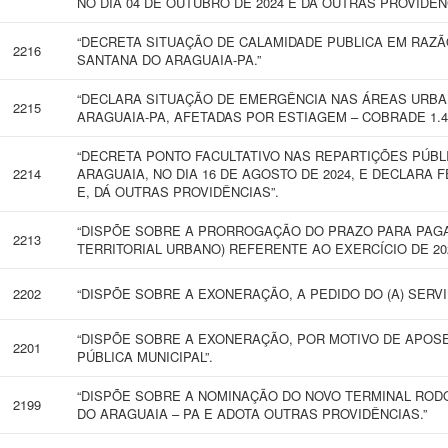
NO DIA 04 DE OUTUBRO DE 2024 E DÁ OUTRAS PROVIDÊN
“DECRETA SITUAÇÃO DE CALAMIDADE PUBLICA EM RAZÃO
2216
SANTANA DO ARAGUAIA-PA.”
“DECLARA SITUAÇÃO DE EMERGÊNCIA NAS ÁREAS URBAN
2215
ARAGUAIA-PA, AFETADAS POR ESTIAGEM – COBRADE 1.4.
“DECRETA PONTO FACULTATIVO NAS REPARTIÇÕES PÚBL
2214
ARAGUAIA, NO DIA 16 DE AGOSTO DE 2024, E DECLARA F
E, DÁ OUTRAS PROVIDÊNCIAS”.
“DISPÕE SOBRE A PRORROGAÇÃO DO PRAZO PARA PAGA
2213
TERRITORIAL URBANO) REFERENTE AO EXERCÍCIO DE 20
2202
“DISPÕE SOBRE A EXONERAÇÃO, A PEDIDO DO (A) SERVID
“DISPÕE SOBRE A EXONERAÇÃO, POR MOTIVO DE APOS
2201
PÚBLICA MUNICIPAL”.
“DISPÕE SOBRE A NOMINAÇÃO DO NOVO TERMINAL RODO
2199
DO ARAGUAIA – PA E ADOTA OUTRAS PROVIDÊNCIAS.”