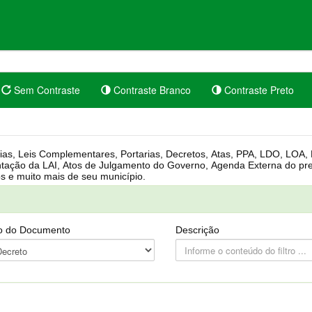
Sem Contraste
Contraste Branco
Contraste Preto
rgânica, Regimento Interno, Pauta
Câmara, Controle dos bens públicos e muito mais de seu município.
o do Documento
Descrição