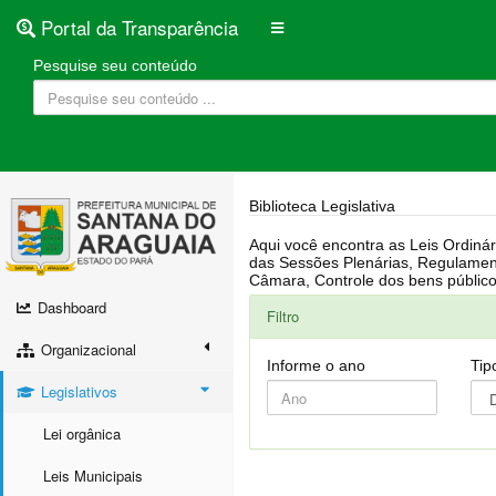
Portal da Transparência
Pesquise seu conteúdo
Biblioteca Legislativa
Aqui você encontra as Leis Ordinárias, Leis Complementares, Portarias, Decretos, Atas, PPA, LDO, LOA, RREO, Resoluções, RGF, Lei O
das Sessões Plenárias, Regulamentação da LAI, Atos de Julgamento do Governo, Agenda Externa do presidente, Relatório do Controle Interno, Projetos em tramitação na
Dashboard
Filtro
Organizacional
Informe o ano
Tip
Legislativos
Lei orgânica
Leis Municipais