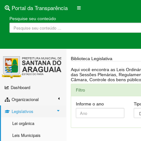
Portal da Transparência
Pesquise seu conteúdo
Biblioteca Legislativa
Aqui você encontra as Leis Ordinárias, Leis Complementares, Portarias, Decretos, Atas, PPA, LDO, LOA, RREO, Resoluções, RGF, Lei O
das Sessões Plenárias, Regulamentação da LAI, Atos de Julgamento do Governo, Agenda Externa do presidente, Relatório do Controle Interno, Projetos em tramitação na
Dashboard
Filtro
Organizacional
Informe o ano
Tip
Legislativos
Lei orgânica
Leis Municipais