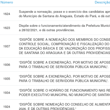
Número
Descriçã
Suspende a nomeação, posse e o exercício dos candidatos apr
1624
do Município de Santana do Araguaia, Estado do Pará, e dá out
Dispõe sobre o funcionamento/atendimento da Prefeitura Munici
1623
a 28/02/2021, e dá outras providências.
“DISPÕE SOBRE A NOMEAÇÃO DOS MEMBROS DO CONSE
CONTROLE SOCIAL, COMPROVAÇÃO E FISCALIZAÇÃO D
1937
DA EDUCAÇÃO BÁSICA E DE VALORIZAÇÃO DOS PROFISS
DE SANTANA DO ARAGUAIA E DÁ OUTRAS PROVIDÊNCIAS
“DISPÕE SOBRE A EXONERAÇÃO, POR MOTIVO DE APOS
1936
PARA O TRABALHO DE SERVIDORA PÚBLICA MUNICIPAL”.
“DISPÕE SOBRE A EXONERAÇÃO, POR MOTIVO DE APOS
1935
PARA O TRABALHO DE SERVIDORA PÚBLICA MUNICIPAL”.
“DISPÕE SOBRE O HORÁRIO DE FUNCIONAMENTO NAS R
1934
PODER EXECUTIVO MUNICIPAL NO MUNICIPIO DE SANTAN
“DISPÕE SOBRE NOMEAÇÃO DO CONSELHO DE ALIMENTA
1924
2026, E DÁ OUTRAS PROVIDÊNCIAS.”