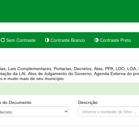
Sem Contraste
Contraste Branco
Contraste Preto
rgânica, Regimento Interno, Pauta
Câmara, Controle dos bens públicos e muito mais de seu município.
o do Documento
Descrição