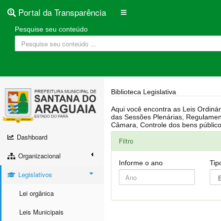
Portal da Transparência
Pesquise seu conteúdo
Biblioteca Legislativa
Aqui você encontra as Leis Ordinárias, Leis Complementares, Portarias, Decretos, Atas, PPA, LDO, LOA, RREO, Resoluções, RGF, Lei O
das Sessões Plenárias, Regulamentação da LAI, Atos de Julgamento do Governo, Agenda Externa do presidente, Relatório do Controle Interno, Projetos em tramitação na
Dashboard
Filtro
Organizacional
Informe o ano
Tip
Legislativos
Lei orgânica
Leis Municipais