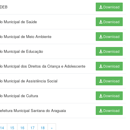
UNDEB
Download
do Municipal de Saúde
Download
do Municipal de Meio Ambiente
Download
do Municipal de Educação
Download
o Municipal dos Direitos da Criança e Adolescente
Download
o Municipal de Assistência Social
Download
o Municipal de Cultura
Download
refeitura Municipal Santana do Araguaia
Download
14
15
16
17
18
»