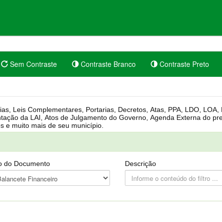
Sem Contraste
Contraste Branco
Contraste Preto
rgânica, Regimento Interno, Pauta
Câmara, Controle dos bens públicos e muito mais de seu município.
o do Documento
Descrição