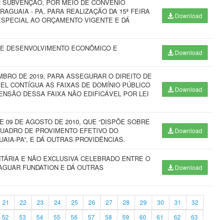
R SUBVENÇÃO, POR MEIO DE CONVÊNIO
AGUAIA - PA, PARA REALIZAÇÃO DA 15ª FEIRA
Download
ESPECIAL AO ORÇAMENTO VIGENTE E DÁ
 DE DESENVOLVIMENTO ECONÔMICO E
Download
EMBRO DE 2019, PARA ASSEGURAR O DIREITO DE
EL CONTÍGUA AS FAIXAS DE DOMÍNIO PÚBLICO
Download
ENSÃO DESSA FAIXA NÃO EDIFICÁVEL POR LEI
DE 09 DE AGOSTO DE 2010, QUE “DISPÕE SOBRE
UADRO DE PROVIMENTO EFETIVO DO
Download
AIA-PA”, E DÁ OUTRAS PROVIDÊNCIAS.
TÁRIA E NÃO EXCLUSIVA CELEBRADO ENTRE O
JAGUAR FUNDATION E DÁ OUTRAS
Download
21
22
23
24
25
26
27
28
29
30
31
32
52
53
54
55
56
57
58
59
60
61
62
63