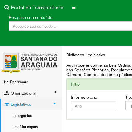
Portal da Transparência
Pesquise seu conteúdo
Biblioteca Legislativa
Aqui você encontra as Leis Ordinárias, Leis Complementares, Portarias, Decretos, Atas, PPA, LDO, LOA, RREO, Resoluções, RGF, Lei O
das Sessões Plenárias, Regulamentação da LAI, Atos de Julgamento do Governo, Agenda Externa do presidente, Relatório do Controle Interno, Projetos em tramitação na
Dashboard
Filtro
Organizacional
Informe o ano
Tip
Legislativos
Lei orgânica
Leis Municipais