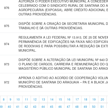
AUTORIZA O PODER EXECUTIVO MUNICIPAL A CONCEDE
CELEBRADO COM O SINDICATO RURAL DE SANTANA DO AR
976
AGROPECUÁRIA (EXPOASA), ABRE CRÉDITO ADICIONAL 
OUTRAS PROVIDÊNCIAS.
DISPÕE SOBRE A CRIAÇÃO DA SECRETARIA MUNICIPAL
975
TRABALHO E DÁ OUTRAS PROVIDÊNCIAS.
REGULAMENTA A LEI FEDERAL Nº 13.913, DE 25 DE NOV
PERMANÊNCIA DE EDIFICAÇÕES NA FAIXA NÃO EDIFICÁV
974
DE RODOVIAS E PARA POSSIBILITAR A REDUÇÃO DA EXT
MUNICIPAL.
DISPÕE SOBRE A ALTERAÇÃO DA LEI MUNICIPAL Nº 643 
973
O PLANO DE CARGOS, CARREIRA E REMUNERAÇÃO DO Q
MAGISTÉRIO PÚBLICO MUNICIPAL DE SANTANA DO ARAGU
APROVA O ADITIVO AO ACORDO DE COOPERAÇÃO VOLUN
972
MUNICÍPIO DE SANTANA DO ARAGUAIA – PA E A BLACK 
PROVIDÊNCIAS.
8
9
10
11
12
13
14
15
16
17
18
19
20
39
40
41
42
43
44
45
46
47
48
49
50
51