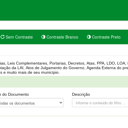
Sem Contraste
Contraste Branco
Contraste Preto
rgânica, Regimento Interno, Pauta
Câmara, Controle dos bens públicos e muito mais de seu município.
o do Documento
Descrição