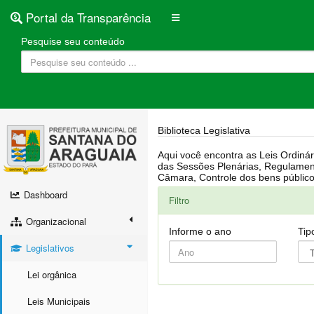
Portal da Transparência
Pesquise seu conteúdo
Biblioteca Legislativa
Aqui você encontra as Leis Ordinárias, Leis Complementares, Portarias, Decretos, Atas, PPA, LDO, LOA, RREO, Resoluções, RGF, Lei O
das Sessões Plenárias, Regulamentação da LAI, Atos de Julgamento do Governo, Agenda Externa do presidente, Relatório do Controle Interno, Projetos em tramitação na
Dashboard
Filtro
Organizacional
Informe o ano
Tip
Legislativos
Lei orgânica
Leis Municipais