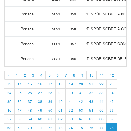
Portaria
2021
059
“DISPÕE SOBRE A NOM
Portaria
2021
058
“DISPÕE SOBRE A CONC
Portaria
2021
057
“DISPÕE SOBRE CONCES
Portaria
2021
056
“DISPÕE SOBRE DELEG
«
1
2
3
4
5
6
7
8
9
10
11
12
13
14
15
16
17
18
19
20
21
22
23
24
25
26
27
28
29
30
31
32
33
34
35
36
37
38
39
40
41
42
43
44
45
46
47
48
49
50
51
52
53
54
55
56
57
58
59
60
61
62
63
64
65
66
67
68
69
70
71
72
73
74
75
76
77
78