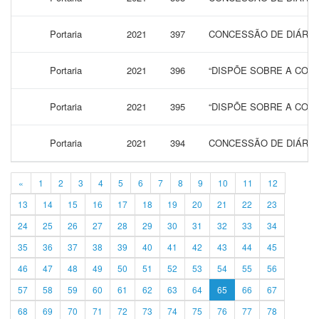
Portaria
2021
397
CONCESSÃO DE DIÁRIAS
Portaria
2021
396
“DISPÕE SOBRE A CONC
Portaria
2021
395
“DISPÕE SOBRE A CONC
Portaria
2021
394
CONCESSÃO DE DIÁRIA
«
1
2
3
4
5
6
7
8
9
10
11
12
13
14
15
16
17
18
19
20
21
22
23
24
25
26
27
28
29
30
31
32
33
34
35
36
37
38
39
40
41
42
43
44
45
46
47
48
49
50
51
52
53
54
55
56
57
58
59
60
61
62
63
64
65
66
67
68
69
70
71
72
73
74
75
76
77
78