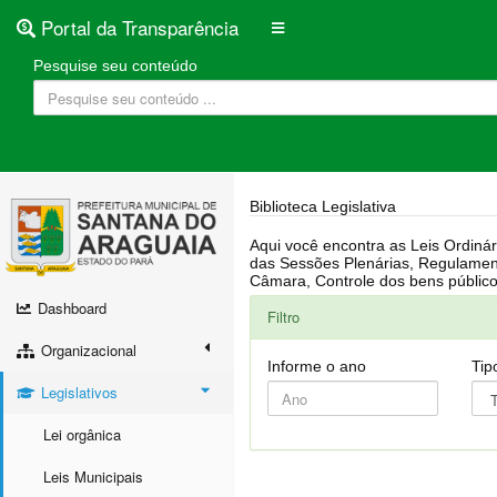
Portal da Transparência
Pesquise seu conteúdo
Biblioteca Legislativa
Aqui você encontra as Leis Ordinárias, Leis Complementares, Portarias, Decretos, Atas, PPA, LDO, LOA, RREO, Resoluções, RGF, Lei O
das Sessões Plenárias, Regulamentação da LAI, Atos de Julgamento do Governo, Agenda Externa do presidente, Relatório do Controle Interno, Projetos em tramitação na
Dashboard
Filtro
Organizacional
Informe o ano
Tip
Legislativos
Lei orgânica
Leis Municipais