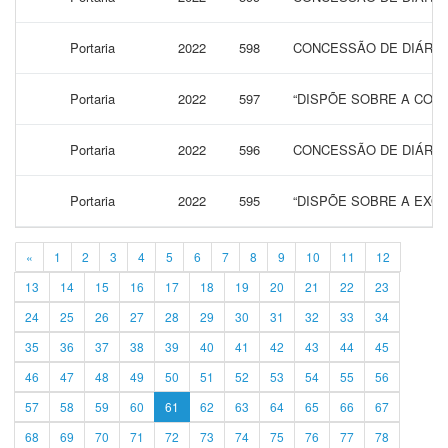
Portaria
2022
598
CONCESSÃO DE DIÁRIAS
Portaria
2022
597
“DISPÕE SOBRE A CONC
Portaria
2022
596
CONCESSÃO DE DIÁRIAS
Portaria
2022
595
“DISPÕE SOBRE A EXON
«
1
2
3
4
5
6
7
8
9
10
11
12
13
14
15
16
17
18
19
20
21
22
23
24
25
26
27
28
29
30
31
32
33
34
35
36
37
38
39
40
41
42
43
44
45
46
47
48
49
50
51
52
53
54
55
56
57
58
59
60
61
62
63
64
65
66
67
68
69
70
71
72
73
74
75
76
77
78