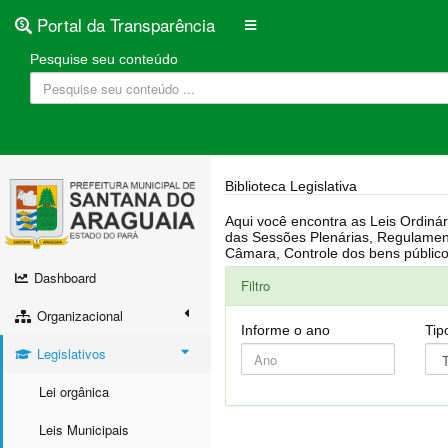
Portal da Transparência
Pesquise seu conteúdo
Biblioteca Legislativa
Aqui você encontra as Leis Ordinárias, Leis Complementares, Portarias, Decretos, Atas, PPA, LDO, LOA, RREO, Resoluções, RGF, Lei O
das Sessões Plenárias, Regulamentação da LAI, Atos de Julgamento do Governo, Agenda Externa do presidente, Relatório do Controle Interno, Projetos em tramitação na
Dashboard
Filtro
Organizacional
Informe o ano
Tip
Legislativos
Lei orgânica
Leis Municipais