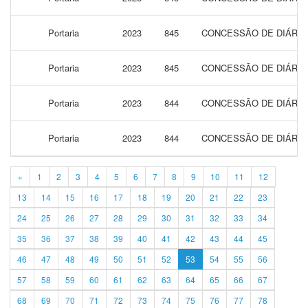
Portaria
2023
845
CONCESSÃO DE DIÁRIAS
Portaria
2023
845
CONCESSÃO DE DIÁRIAS
Portaria
2023
844
CONCESSÃO DE DIÁRIAS
Portaria
2023
844
CONCESSÃO DE DIÁRIAS
«
1
2
3
4
5
6
7
8
9
10
11
12
13
14
15
16
17
18
19
20
21
22
23
24
25
26
27
28
29
30
31
32
33
34
35
36
37
38
39
40
41
42
43
44
45
46
47
48
49
50
51
52
53
54
55
56
57
58
59
60
61
62
63
64
65
66
67
68
69
70
71
72
73
74
75
76
77
78