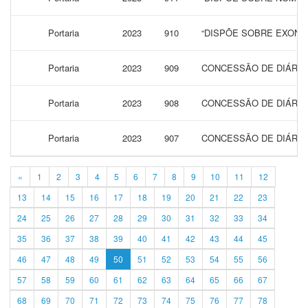
Portaria
2023
910
“DISPÕE SOBRE EXONA
Portaria
2023
909
CONCESSÃO DE DIÁRIAS
Portaria
2023
908
CONCESSÃO DE DIÁRIAS
Portaria
2023
907
CONCESSÃO DE DIÁRIAS
«
1
2
3
4
5
6
7
8
9
10
11
12
13
14
15
16
17
18
19
20
21
22
23
24
25
26
27
28
29
30
31
32
33
34
35
36
37
38
39
40
41
42
43
44
45
46
47
48
49
50
51
52
53
54
55
56
57
58
59
60
61
62
63
64
65
66
67
68
69
70
71
72
73
74
75
76
77
78