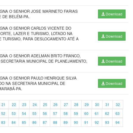
IGNA O SENHOR JOSE MARINETO FARIAS
Download
 DE BELÉM-PA.
IGNA O SENHOR CARLOS VICENTE DO
ORTE, LAZER E TURISMO, LOTADO NA
Download
 E TURISMO, PARA DESLOCAMENTO ATÉ A
IGNA O SENHOR ADELMAN BRITO FRANCO,
 SECRETARIA MUNICIPAL DE PLANEJAMENTO,
Download
IGNA O SENHOR PAULO HENRIQUE SILVA
DO NA SECRETARIA MUNICIPAL DE
Download
MARABÁ-PA.
21
22
23
24
25
26
27
28
29
30
31
32
52
53
54
55
56
57
58
59
60
61
62
63
83
84
85
86
87
88
89
90
91
92
93
94