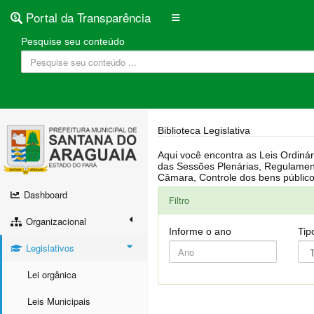
Portal da Transparência
Pesquise seu conteúdo
Biblioteca Legislativa
Aqui você encontra as Leis Ordinárias, Leis Complementares, Portarias, Decretos, Atas, PPA, LDO, LOA, RREO, Resoluções, RGF, Lei O
das Sessões Plenárias, Regulamentação da LAI, Atos de Julgamento do Governo, Agenda Externa do presidente, Relatório do Controle Interno, Projetos em tramitação na
Dashboard
Filtro
Organizacional
Informe o ano
Tip
Legislativos
Lei orgânica
Leis Municipais