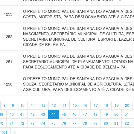
O PREFEITO MUNICIPAL DE SANTANA DO ARAGUAIA DES
1253
COSTA, MOTORISTA, PARA DESLOCAMENTO ATÉ A CIDADE
O PREFEITO MUNICIPAL DE SANTANA DO ARAGUAIA DES
NASCIMENTO, SECRETÁRIO MUNICIPAL DE CULTURA, ESP
1252
SECRETARIA MUNICIPAL DE CULTURA, ESPORTE, LAZER
CIDADE DE BELÉM-PA.
O PREFEITO MUNICIPAL DE SANTANA DO ARAGUAIA DES
1251
SECRETARIO MUNICIPAL DE PLANEJAMENTO, LOTADO NA
PARA DESLOCAMENTO ATÉ A CIDADE DE BELÉM – PA.
O PREFEITO MUNICIPAL DE SANTANA DO ARAGUAIA DES
1250
SOUZA, SECRETARIO MUNICIPAL DE AGRICULTURA, LOTA
AGRICULTURA, PARA DESLOCAMENTO ATÉ A CIDADE DE 
8
9
10
11
12
13
14
15
16
17
18
19
20
39
40
41
42
43
44
45
46
47
48
49
50
51
70
71
72
73
74
75
76
77
78
79
80
81
82
101
»