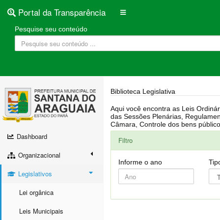
Portal da Transparência
Pesquise seu conteúdo
Biblioteca Legislativa
Aqui você encontra as Leis Ordinárias, Leis Complementares, Portarias, Decretos, Atas, PPA, LDO, LOA, RREO, Resoluções, RGF, Lei O
das Sessões Plenárias, Regulamentação da LAI, Atos de Julgamento do Governo, Agenda Externa do presidente, Relatório do Controle Interno, Projetos em tramitação na
Dashboard
Filtro
Organizacional
Informe o ano
Tip
Legislativos
Lei orgânica
Leis Municipais