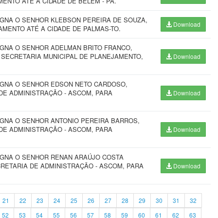
ENTO ATÉ A CIDADE DE BELÉM - PA.
IGNA O SENHOR KLEBSON PEREIRA DE SOUZA,
Download
AMENTO ATÉ A CIDADE DE PALMAS-TO.
IGNA O SENHOR ADELMAN BRITO FRANCO,
 SECRETARIA MUNICIPAL DE PLANEJAMENTO,
Download
SIGNA O SENHOR EDSON NETO CARDOSO,
DE ADMINISTRAÇÃO - ASCOM, PARA
Download
IGNA O SENHOR ANTONIO PEREIRA BARROS,
DE ADMINISTRAÇÃO - ASCOM, PARA
Download
SIGNA O SENHOR RENAN ARAÚJO COSTA
RETARIA DE ADMINISTRAÇÃO - ASCOM, PARA
Download
21
22
23
24
25
26
27
28
29
30
31
32
52
53
54
55
56
57
58
59
60
61
62
63