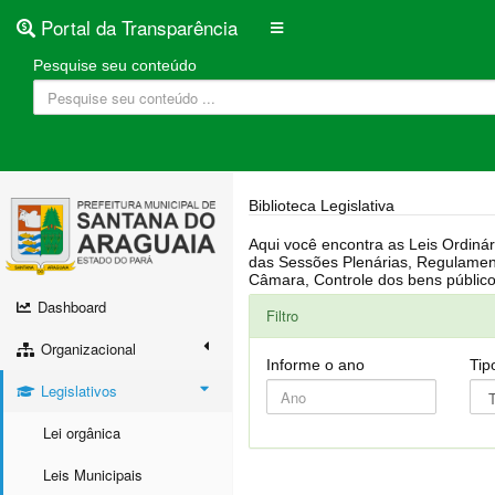
Portal da Transparência
Pesquise seu conteúdo
Biblioteca Legislativa
Aqui você encontra as Leis Ordinárias, Leis Complementares, Portarias, Decretos, Atas, PPA, LDO, LOA, RREO, Resoluções, RGF, Lei O
das Sessões Plenárias, Regulamentação da LAI, Atos de Julgamento do Governo, Agenda Externa do presidente, Relatório do Controle Interno, Projetos em tramitação na
Dashboard
Filtro
Organizacional
Informe o ano
Tip
Legislativos
Lei orgânica
Leis Municipais