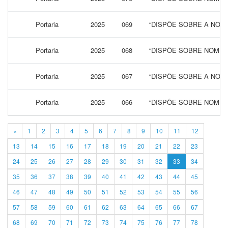
Portaria
2025
069
“DISPÕE SOBRE A NOM
Portaria
2025
068
“DISPÕE SOBRE NOMEA
Portaria
2025
067
“DISPÕE SOBRE A NOM
Portaria
2025
066
“DISPÕE SOBRE NOMEA
«
1
2
3
4
5
6
7
8
9
10
11
12
13
14
15
16
17
18
19
20
21
22
23
24
25
26
27
28
29
30
31
32
33
34
35
36
37
38
39
40
41
42
43
44
45
46
47
48
49
50
51
52
53
54
55
56
57
58
59
60
61
62
63
64
65
66
67
68
69
70
71
72
73
74
75
76
77
78