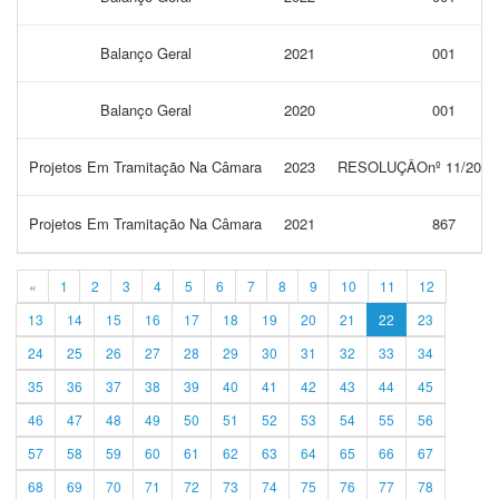
Balanço Geral
2021
001
Balanço Geral
2020
001
Projetos Em Tramitação Na Câmara
2023
RESOLUÇÂOnº 11/202
Projetos Em Tramitação Na Câmara
2021
867
«
1
2
3
4
5
6
7
8
9
10
11
12
13
14
15
16
17
18
19
20
21
22
23
24
25
26
27
28
29
30
31
32
33
34
35
36
37
38
39
40
41
42
43
44
45
46
47
48
49
50
51
52
53
54
55
56
57
58
59
60
61
62
63
64
65
66
67
68
69
70
71
72
73
74
75
76
77
78