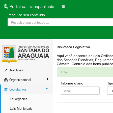
Portal da Transparência
Pesquise seu conteúdo
Biblioteca Legislativa
Aqui você encontra as Leis Ordinárias, Leis Complementares, Portarias, Decretos, Atas, PPA, LDO, LOA, RREO, Resoluções, RGF, Lei O
das Sessões Plenárias, Regulamentação da LAI, Atos de Julgamento do Governo, Agenda Externa do presidente, Relatório do Controle Interno, Projetos em tramitação na
Dashboard
Filtro
Organizacional
Informe o ano
Tip
Legislativos
Lei orgânica
Leis Municipais