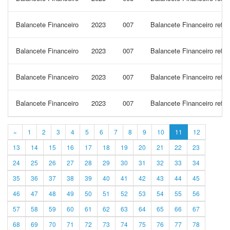
Balancete Financeiro
2023
007
Balancete Financeiro refe
Balancete Financeiro
2023
007
Balancete Financeiro ref
Balancete Financeiro
2023
007
Balancete Financeiro refe
Balancete Financeiro
2023
007
Balancete Financeiro refe
«
1
2
3
4
5
6
7
8
9
10
11
12
13
14
15
16
17
18
19
20
21
22
23
24
25
26
27
28
29
30
31
32
33
34
35
36
37
38
39
40
41
42
43
44
45
46
47
48
49
50
51
52
53
54
55
56
57
58
59
60
61
62
63
64
65
66
67
68
69
70
71
72
73
74
75
76
77
78