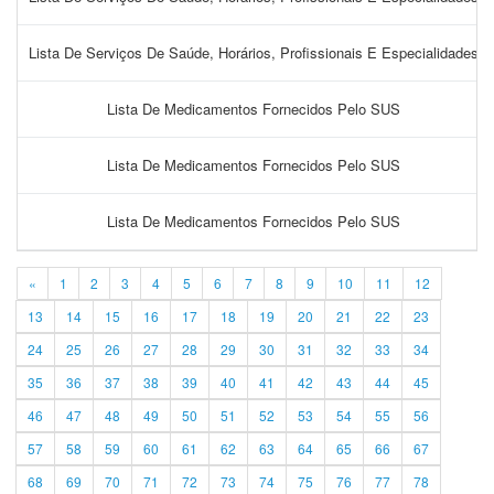
Lista De Serviços De Saúde, Horários, Profissionais E Especialidades
Lista De Medicamentos Fornecidos Pelo SUS
Lista De Medicamentos Fornecidos Pelo SUS
Lista De Medicamentos Fornecidos Pelo SUS
«
1
2
3
4
5
6
7
8
9
10
11
12
13
14
15
16
17
18
19
20
21
22
23
24
25
26
27
28
29
30
31
32
33
34
35
36
37
38
39
40
41
42
43
44
45
46
47
48
49
50
51
52
53
54
55
56
57
58
59
60
61
62
63
64
65
66
67
68
69
70
71
72
73
74
75
76
77
78