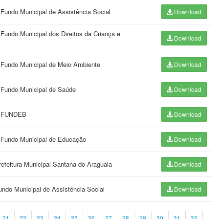
 Fundo Municipal de Assistência Social
Download
 Fundo Municipal dos Direitos da Criança e
Download
o Fundo Municipal de Meio Ambiente
Download
o Fundo Municipal de Saúde
Download
do FUNDEB
Download
o Fundo Municipal de Educação
Download
refeitura Municipal Santana do Araguaia
Download
undo Municipal de Assistência Social
Download
21
22
23
24
25
26
27
28
29
30
31
32