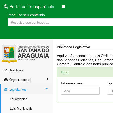
Portal da Transparência
Pesquise seu conteúdo
Biblioteca Legislativa
Aqui você encontra as Leis Ordinárias, Leis Complementares, Portarias, Decretos, Atas, PPA, LDO, LOA, RREO, Resoluções, RGF, Lei O
das Sessões Plenárias, Regulamentação da LAI, Atos de Julgamento do Governo, Agenda Externa do presidente, Relatório do Controle Interno, Projetos em tramitação na
Dashboard
Filtro
Organizacional
Informe o ano
Tip
Legislativos
Lei orgânica
Leis Municipais