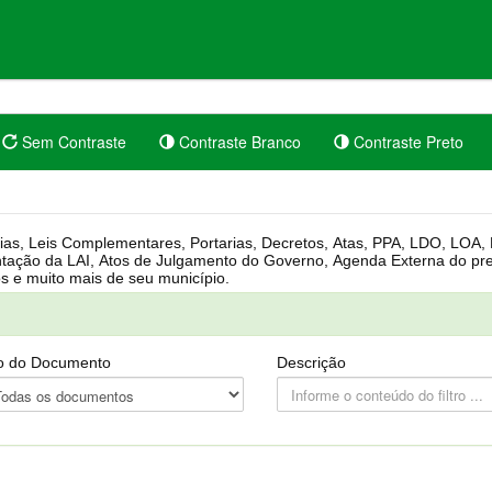
Sem Contraste
Contraste Branco
Contraste Preto
rgânica, Regimento Interno, Pauta
Câmara, Controle dos bens públicos e muito mais de seu município.
o do Documento
Descrição