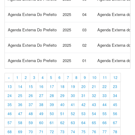
Agenda Externa Do Prefeito
2025
04
Agenda Externa do Pr
Agenda Externa Do Prefeito
2025
03
Agenda Externa do P
Agenda Externa Do Prefeito
2025
02
Agenda Externa do P
Agenda Externa Do Prefeito
2025
01
Agenda Externa do Pr
«
1
2
3
4
5
6
7
8
9
10
11
12
13
14
15
16
17
18
19
20
21
22
23
24
25
26
27
28
29
30
31
32
33
34
35
36
37
38
39
40
41
42
43
44
45
46
47
48
49
50
51
52
53
54
55
56
57
58
59
60
61
62
63
64
65
66
67
68
69
70
71
72
73
74
75
76
77
78