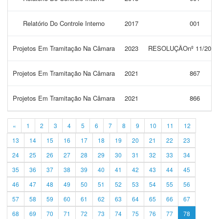
Relatório Do Controle Interno
2017
001
Projetos Em Tramitação Na Câmara
2023
RESOLUÇÂOnº 11/202
Projetos Em Tramitação Na Câmara
2021
867
Projetos Em Tramitação Na Câmara
2021
866
«
1
2
3
4
5
6
7
8
9
10
11
12
13
14
15
16
17
18
19
20
21
22
23
24
25
26
27
28
29
30
31
32
33
34
35
36
37
38
39
40
41
42
43
44
45
46
47
48
49
50
51
52
53
54
55
56
57
58
59
60
61
62
63
64
65
66
67
68
69
70
71
72
73
74
75
76
77
78