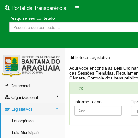
Portal da Transparência
Pesquise seu conteúdo
Biblioteca Legislativa
Aqui você encontra as Leis Ordinárias, Leis Complementares, Portarias, Decretos, Atas, PPA, LDO, LOA, RREO, Resoluções, RGF, Lei O
das Sessões Plenárias, Regulamentação da LAI, Atos de Julgamento do Governo, Agenda Externa do presidente, Relatório do Controle Interno, Projetos em tramitação na
Dashboard
Filtro
Organizacional
Informe o ano
Tip
Legislativos
Lei orgânica
Leis Municipais