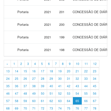
Portaria
2021
201
CONCESSÃO DE DIÁRIAS
Portaria
2021
200
CONCESSÃO DE DIÁRIAS
Portaria
2021
199
CONCESSÃO DE DIÁRIAS
Portaria
2021
198
CONCESSÃO DE DIÁRIAS
«
1
2
3
4
5
6
7
8
9
10
11
12
13
14
15
16
17
18
19
20
21
22
23
24
25
26
27
28
29
30
31
32
33
34
35
36
37
38
39
40
41
42
43
44
45
46
47
48
49
50
51
52
53
54
55
56
57
58
59
60
61
62
63
64
65
66
67
68
69
70
71
72
73
74
75
76
77
78