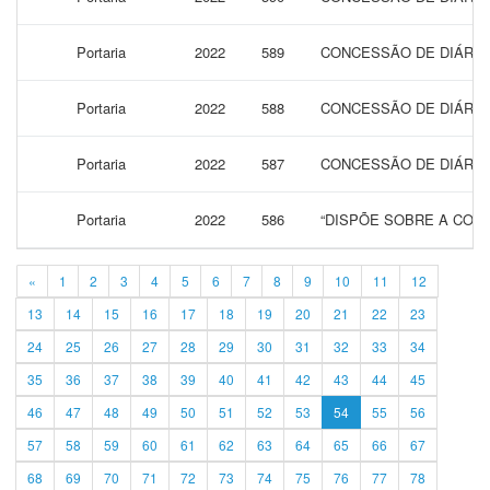
Portaria
2022
589
CONCESSÃO DE DIÁRIAS
Portaria
2022
588
CONCESSÃO DE DIÁRIAS
Portaria
2022
587
CONCESSÃO DE DIÁRIAS
Portaria
2022
586
“DISPÕE SOBRE A CONC
«
1
2
3
4
5
6
7
8
9
10
11
12
13
14
15
16
17
18
19
20
21
22
23
24
25
26
27
28
29
30
31
32
33
34
35
36
37
38
39
40
41
42
43
44
45
46
47
48
49
50
51
52
53
54
55
56
57
58
59
60
61
62
63
64
65
66
67
68
69
70
71
72
73
74
75
76
77
78