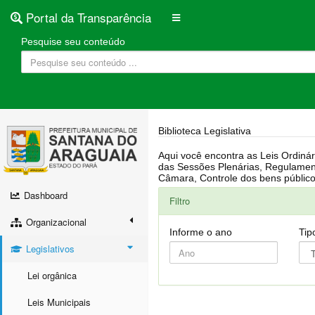
Portal da Transparência
Pesquise seu conteúdo
Biblioteca Legislativa
Aqui você encontra as Leis Ordinárias, Leis Complementares, Portarias, Decretos, Atas, PPA, LDO, LOA, RREO, Resoluções, RGF, Lei O
das Sessões Plenárias, Regulamentação da LAI, Atos de Julgamento do Governo, Agenda Externa do presidente, Relatório do Controle Interno, Projetos em tramitação na
Dashboard
Filtro
Organizacional
Informe o ano
Tip
Legislativos
Lei orgânica
Leis Municipais