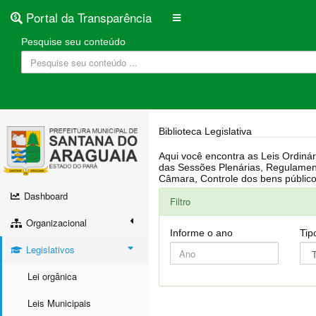
Portal da Transparência
Pesquise seu conteúdo
Biblioteca Legislativa
Aqui você encontra as Leis Ordinárias, Leis Complementares, Portarias, Decretos, Atas, PPA, LDO, LOA, RREO, Resoluções, RGF, Lei O
das Sessões Plenárias, Regulamentação da LAI, Atos de Julgamento do Governo, Agenda Externa do presidente, Relatório do Controle Interno, Projetos em tramitação na
Dashboard
Filtro
Organizacional
Informe o ano
Tip
Legislativos
Lei orgânica
Leis Municipais