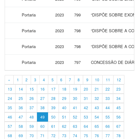
Portaria
2023
799
“DISPÕE SOBRE EXONA
Portaria
2023
798
“DISPÕE SOBRE A CONC
Portaria
2023
798
“DISPÕE SOBRE A CONC
Portaria
2023
797
CONCESSÃO DE DIÁRIAS
«
1
2
3
4
5
6
7
8
9
10
11
12
13
14
15
16
17
18
19
20
21
22
23
24
25
26
27
28
29
30
31
32
33
34
35
36
37
38
39
40
41
42
43
44
45
46
47
48
49
50
51
52
53
54
55
56
57
58
59
60
61
62
63
64
65
66
67
68
69
70
71
72
73
74
75
76
77
78