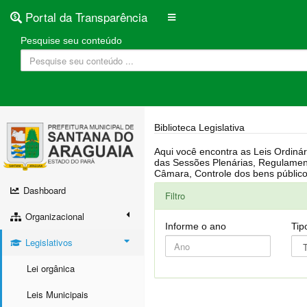
Portal da Transparência
Pesquise seu conteúdo
Biblioteca Legislativa
Aqui você encontra as Leis Ordinárias, Leis Complementares, Portarias, Decretos, Atas, PPA, LDO, LOA, RREO, Resoluções, RGF, Lei O
das Sessões Plenárias, Regulamentação da LAI, Atos de Julgamento do Governo, Agenda Externa do presidente, Relatório do Controle Interno, Projetos em tramitação na
Dashboard
Filtro
Organizacional
Informe o ano
Tip
Legislativos
Lei orgânica
Leis Municipais