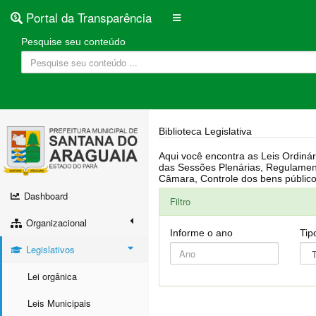
Portal da Transparência
Pesquise seu conteúdo
Biblioteca Legislativa
Aqui você encontra as Leis Ordinárias, Leis Complementares, Portarias, Decretos, Atas, PPA, LDO, LOA, RREO, Resoluções, RGF, Lei O
das Sessões Plenárias, Regulamentação da LAI, Atos de Julgamento do Governo, Agenda Externa do presidente, Relatório do Controle Interno, Projetos em tramitação na
Dashboard
Filtro
Organizacional
Informe o ano
Tip
Legislativos
Lei orgânica
Leis Municipais