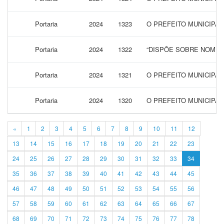
Portaria
2024
1323
O PREFEITO MUNICIPAL
Portaria
2024
1322
“DISPÕE SOBRE NOMEA
Portaria
2024
1321
O PREFEITO MUNICIPA
Portaria
2024
1320
O PREFEITO MUNICIPAL
«
1
2
3
4
5
6
7
8
9
10
11
12
13
14
15
16
17
18
19
20
21
22
23
24
25
26
27
28
29
30
31
32
33
34
35
36
37
38
39
40
41
42
43
44
45
46
47
48
49
50
51
52
53
54
55
56
57
58
59
60
61
62
63
64
65
66
67
68
69
70
71
72
73
74
75
76
77
78