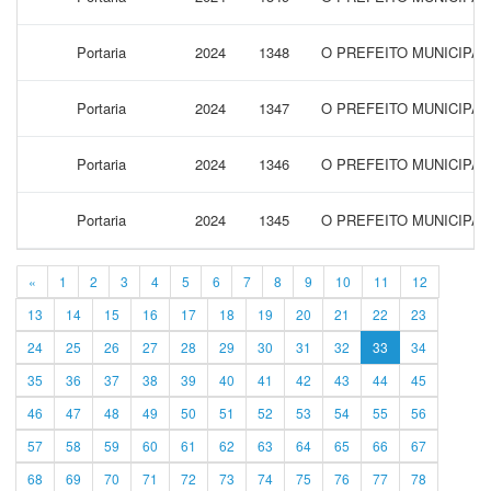
Portaria
2024
1348
O PREFEITO MUNICIPAL
Portaria
2024
1347
O PREFEITO MUNICIPAL
Portaria
2024
1346
O PREFEITO MUNICIPA
Portaria
2024
1345
O PREFEITO MUNICIPA
«
1
2
3
4
5
6
7
8
9
10
11
12
13
14
15
16
17
18
19
20
21
22
23
24
25
26
27
28
29
30
31
32
33
34
35
36
37
38
39
40
41
42
43
44
45
46
47
48
49
50
51
52
53
54
55
56
57
58
59
60
61
62
63
64
65
66
67
68
69
70
71
72
73
74
75
76
77
78