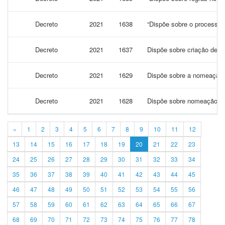
Decreto
2021
1638
“Dispõe sobre o processo ad
Decreto
2021
1637
Dispõe sobre criação de co
Decreto
2021
1629
Dispõe sobre a nomeação d
Decreto
2021
1628
Dispõe sobre nomeação do 
«
1
2
3
4
5
6
7
8
9
10
11
12
13
14
15
16
17
18
19
20
21
22
23
24
25
26
27
28
29
30
31
32
33
34
35
36
37
38
39
40
41
42
43
44
45
46
47
48
49
50
51
52
53
54
55
56
57
58
59
60
61
62
63
64
65
66
67
68
69
70
71
72
73
74
75
76
77
78