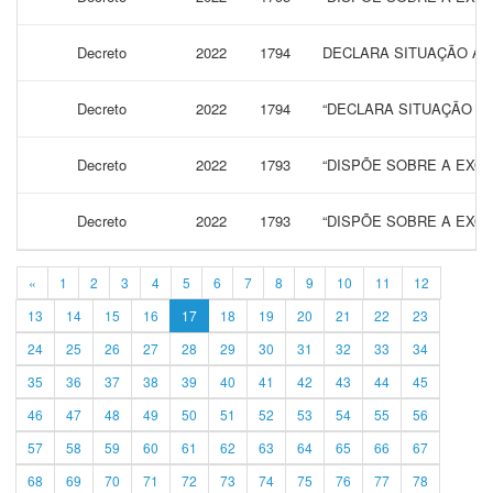
Decreto
2022
1794
DECLARA SITUAÇÃO ANO
Decreto
2022
1794
“DECLARA SITUAÇÃO AN
Decreto
2022
1793
“DISPÕE SOBRE A EXON
Decreto
2022
1793
“DISPÕE SOBRE A EXON
«
1
2
3
4
5
6
7
8
9
10
11
12
13
14
15
16
17
18
19
20
21
22
23
24
25
26
27
28
29
30
31
32
33
34
35
36
37
38
39
40
41
42
43
44
45
46
47
48
49
50
51
52
53
54
55
56
57
58
59
60
61
62
63
64
65
66
67
68
69
70
71
72
73
74
75
76
77
78