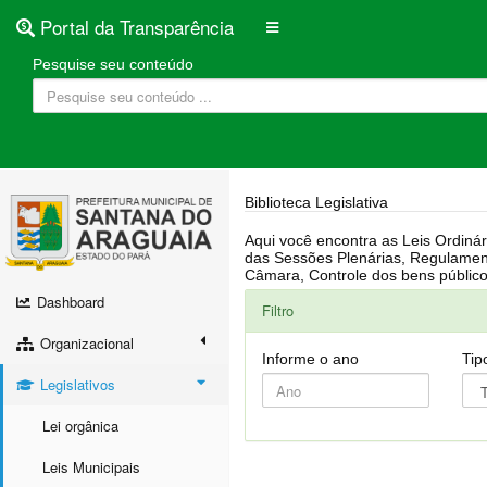
Portal da Transparência
Pesquise seu conteúdo
Biblioteca Legislativa
Aqui você encontra as Leis Ordinárias, Leis Complementares, Portarias, Decretos, Atas, PPA, LDO, LOA, RREO, Resoluções, RGF, Lei O
das Sessões Plenárias, Regulamentação da LAI, Atos de Julgamento do Governo, Agenda Externa do presidente, Relatório do Controle Interno, Projetos em tramitação na
Dashboard
Filtro
Organizacional
Informe o ano
Tip
Legislativos
Lei orgânica
Leis Municipais