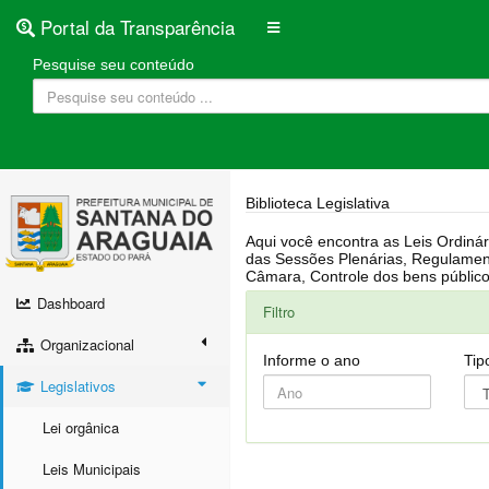
Portal da Transparência
Pesquise seu conteúdo
Biblioteca Legislativa
Aqui você encontra as Leis Ordinárias, Leis Complementares, Portarias, Decretos, Atas, PPA, LDO, LOA, RREO, Resoluções, RGF, Lei O
das Sessões Plenárias, Regulamentação da LAI, Atos de Julgamento do Governo, Agenda Externa do presidente, Relatório do Controle Interno, Projetos em tramitação na
Dashboard
Filtro
Organizacional
Informe o ano
Tip
Legislativos
Lei orgânica
Leis Municipais