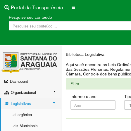
Portal da Transparência
Pesquise seu conteúdo
Biblioteca Legislativa
Aqui você encontra as Leis Ordinárias, Leis Complementares, Portarias, Decretos, Atas, PPA, LDO, LOA, RREO, Resoluções, RGF, Lei O
das Sessões Plenárias, Regulamentação da LAI, Atos de Julgamento do Governo, Agenda Externa do presidente, Relatório do Controle Interno, Projetos em tramitação na
Dashboard
Filtro
Organizacional
Informe o ano
Tip
Legislativos
Lei orgânica
Leis Municipais