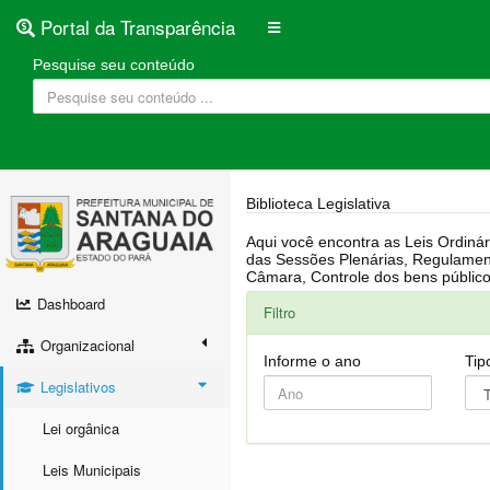
Portal da Transparência
Pesquise seu conteúdo
Biblioteca Legislativa
Aqui você encontra as Leis Ordinárias, Leis Complementares, Portarias, Decretos, Atas, PPA, LDO, LOA, RREO, Resoluções, RGF, Lei O
das Sessões Plenárias, Regulamentação da LAI, Atos de Julgamento do Governo, Agenda Externa do presidente, Relatório do Controle Interno, Projetos em tramitação na
Dashboard
Filtro
Organizacional
Informe o ano
Tip
Legislativos
Lei orgânica
Leis Municipais