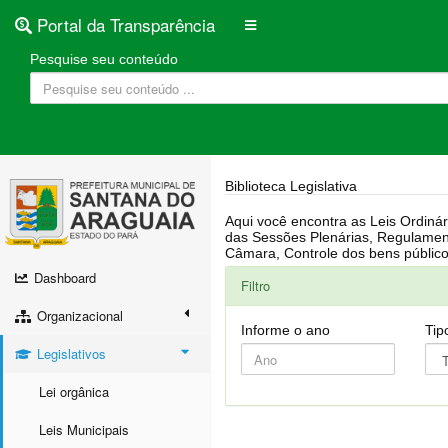
Portal da Transparência
Pesquise seu conteúdo
Biblioteca Legislativa
Aqui você encontra as Leis Ordinárias, Leis Complementares, Portarias, Decretos, Atas, PPA, LDO, LOA, RREO, Resoluções, RGF, Lei O
das Sessões Plenárias, Regulamentação da LAI, Atos de Julgamento do Governo, Agenda Externa do presidente, Relatório do Controle Interno, Projetos em tramitação na
Dashboard
Filtro
Organizacional
Informe o ano
Tip
Legislativos
Lei orgânica
Leis Municipais