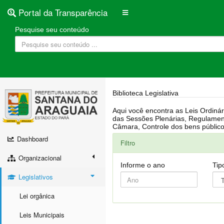
Portal da Transparência
Pesquise seu conteúdo
Biblioteca Legislativa
Aqui você encontra as Leis Ordinárias, Leis Complementares, Portarias, Decretos, Atas, PPA, LDO, LOA, RREO, Resoluções, RGF, Lei O
das Sessões Plenárias, Regulamentação da LAI, Atos de Julgamento do Governo, Agenda Externa do presidente, Relatório do Controle Interno, Projetos em tramitação na
Dashboard
Filtro
Organizacional
Informe o ano
Tip
Legislativos
Lei orgânica
Leis Municipais