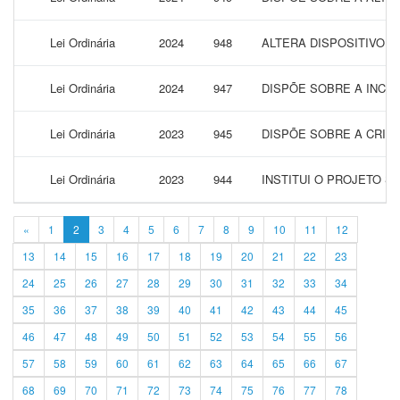
Lei Ordinária
2024
948
ALTERA DISPOSITIVO DA
Lei Ordinária
2024
947
DISPÕE SOBRE A INCL
Lei Ordinária
2023
945
DISPÕE SOBRE A CRIAÇ
Lei Ordinária
2023
944
INSTITUI O PROJETO 
«
1
2
3
4
5
6
7
8
9
10
11
12
13
14
15
16
17
18
19
20
21
22
23
24
25
26
27
28
29
30
31
32
33
34
35
36
37
38
39
40
41
42
43
44
45
46
47
48
49
50
51
52
53
54
55
56
57
58
59
60
61
62
63
64
65
66
67
68
69
70
71
72
73
74
75
76
77
78