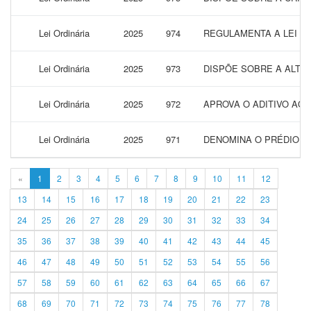
Lei Ordinária
2025
974
REGULAMENTA A LEI FE
Lei Ordinária
2025
973
DISPÕE SOBRE A ALTER
Lei Ordinária
2025
972
APROVA O ADITIVO AO
Lei Ordinária
2025
971
DENOMINA O PRÉDIO DA
«
1
2
3
4
5
6
7
8
9
10
11
12
13
14
15
16
17
18
19
20
21
22
23
24
25
26
27
28
29
30
31
32
33
34
35
36
37
38
39
40
41
42
43
44
45
46
47
48
49
50
51
52
53
54
55
56
57
58
59
60
61
62
63
64
65
66
67
68
69
70
71
72
73
74
75
76
77
78