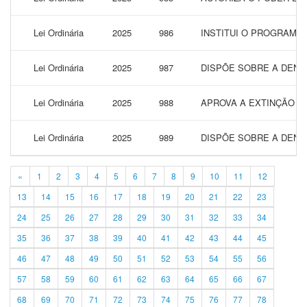
Lei Ordinária
2025
986
INSTITUI O PROGRAMA 
Lei Ordinária
2025
987
DISPÕE SOBRE A DENO
Lei Ordinária
2025
988
APROVA A EXTINÇÃO D
Lei Ordinária
2025
989
DISPÕE SOBRE A DENO
«
1
2
3
4
5
6
7
8
9
10
11
12
13
14
15
16
17
18
19
20
21
22
23
24
25
26
27
28
29
30
31
32
33
34
35
36
37
38
39
40
41
42
43
44
45
46
47
48
49
50
51
52
53
54
55
56
57
58
59
60
61
62
63
64
65
66
67
68
69
70
71
72
73
74
75
76
77
78