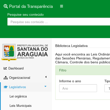
Portal da Transparência
Pesquise seu conteúdo
Biblioteca Legislativa
Aqui você encontra as Leis Ordinárias, Leis Complementares, Portarias, Decretos, Atas, PPA, LDO, LOA, RREO, Resoluções, RGF, Lei O
das Sessões Plenárias, Regulamentação da LAI, Atos de Julgamento do Governo, Agenda Externa do presidente, Relatório do Controle Interno, Projetos em tramitação na
Dashboard
Filtro
Organizacional
Informe o ano
Tip
Legislativos
Lei orgânica
Leis Municipais