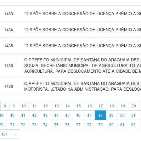
1433
“DISPÕE SOBRE A CONCESSÃO DE LICENÇA PRÊMIO A SE
1434
“DISPÕE SOBRE A CONCESSÃO DE LICENÇA PRÊMIO A SE
1435
“DISPÕE SOBRE A CONCESSÃO DE LICENÇA PRÊMIO A SE
O PREFEITO MUNICIPAL DE SANTANA DO ARAGUAIA DES
1436
SOUZA, SECRETARIO MUNICIPAL DE AGRICULTURA, LOTA
AGRICULTURA, PARA DESLOCAMENTO ATÉ A CIDADE DE 
O PREFEITO MUNICIPAL DE SANTANA DO ARAGUAIA DES
1436
MOTORISTA, LOTADO NA ADMINISTRAÇÃO, PARA DESLOCA
8
9
10
11
12
13
14
15
16
17
18
19
20
39
40
41
42
43
44
45
46
47
48
49
50
51
70
71
72
73
74
75
76
77
78
79
80
81
82
101
»