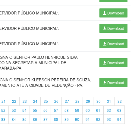
RVIDOR PÚBLICO MUNICIPAL”.
Download
RVIDOR PÚBLICO MUNICIPAL”.
Download
RVIDOR PÚBLICO MUNICIPAL”.
Download
IGNA O SENHOR PAULO HENRIQUE SILVA
DO NA SECRETARIA MUNICIPAL DE
Download
MARABÁ-PA.
IGNA O SENHOR KLEBSON PEREIRA DE SOUZA,
Download
MENTO ATÉ A CIDADE DE REDENÇÃO - PA.
21
22
23
24
25
26
27
28
29
30
31
32
52
53
54
55
56
57
58
59
60
61
62
63
83
84
85
86
87
88
89
90
91
92
93
94