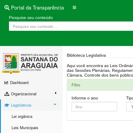
Portal da Transparência
Pesquise seu conteúdo
Biblioteca Legislativa
Aqui você encontra as Leis Ordinárias, Leis Complementares, Portarias, Decretos, Atas, PPA, LDO, LOA, RREO, Resoluções, RGF, Lei O
das Sessões Plenárias, Regulamentação da LAI, Atos de Julgamento do Governo, Agenda Externa do presidente, Relatório do Controle Interno, Projetos em tramitação na
Dashboard
Filtro
Organizacional
Informe o ano
Tip
Legislativos
Lei orgânica
Leis Municipais