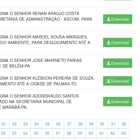
SIGNA O SENHOR RENAN ARAÚJO COSTA
RETARIA DE ADMINISTRAÇÃO - ASCOM, PARA
Download
SIGNA O SENHOR MARCEL SOUSA MARQUES,
EIO AMBIENTE, PARA DESLOCAMENTO ATÉ A
Download
IGNA O SENHOR JOSE MARINETO FARIAS
Download
E DE BELÉM-PA
IGNA O SENHOR KLEBSON PEREIRA DE SOUZA,
Download
AMENTO ATÉ A CIDADE DE PALMAS-TO.
SIGNA O SENHOR ADORISVALDO SANTOS
ADO NA SECRETARIA MUNICIPAL DE
Download
E MARABÁ-PA.
21
22
23
24
25
26
27
28
29
30
31
32
52
53
54
55
56
57
58
59
60
61
62
63