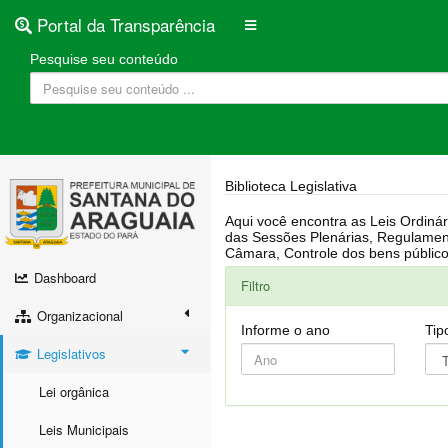
Portal da Transparência
Pesquise seu conteúdo
Biblioteca Legislativa
Aqui você encontra as Leis Ordinárias, Leis Complementares, Portarias, Decretos, Atas, PPA, LDO, LOA, RREO, Resoluções, RGF, Lei O
das Sessões Plenárias, Regulamentação da LAI, Atos de Julgamento do Governo, Agenda Externa do presidente, Relatório do Controle Interno, Projetos em tramitação na
Dashboard
Filtro
Organizacional
Informe o ano
Tip
Legislativos
Lei orgânica
Leis Municipais