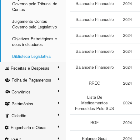
Balancete Financeiro
2024
Governo pelo Tribunal de
Contas
Balancete Financeiro
2024
Julgamento Contas
Governo pelo Legislativo
Balancete Financeiro
2024
Objetivos Estratégicos e
seus indicadores
Balancete Financeiro
2024
Biblioteca Legislativa
Balancete Financeiro
2024
Receitas e Despesas
Folha de Pagamentos
RREO
2024
Convênios
Lista De
Medicamentos
2024
Patrimônios
Fornecidos Pelo SUS
Cidadão
RGF
2024
Engenharia e Obras
Balanço Geral
2024
LGPD