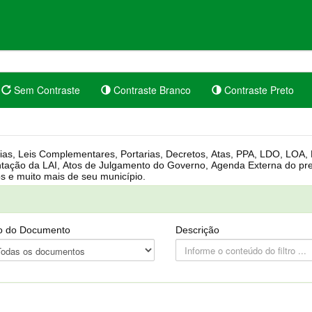
Sem Contraste
Contraste Branco
Contraste Preto
rgânica, Regimento Interno, Pauta
Câmara, Controle dos bens públicos e muito mais de seu município.
o do Documento
Descrição