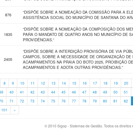
“DISPÕE SOBRE A NOMEAÇÃO DA COMISSÃO PARA A EL
876
ASSISTÊNCIA SOCIAL DO MUNICÍPIO DE SANTANA DO AR
“DISPÕE SOBRE A NOMEAÇÃO DA COMPOSIÇÃO DOS ME
1835
PARA O MANDATO DE QUATRO ANOS NO MUNICÍPIO DE 
PROVIDÊNCIAS.”
“DISPÕE SOBRE A INTERDIÇÃO PROVISÓRIA DE VIA PÚBL
CAMPOS, SOBRE A NECESSIDADE DE ORGANIZAÇÃO DE
2405
ACAMPAMENTOS NA PRAIA DO BOTO 2025, PROIBIÇÃO D
ACAMPAMENTOS E ADOTA OUTRAS PROVIDÊNCIAS.”
8
9
10
11
12
13
14
15
16
17
18
19
20
39
40
41
42
43
44
45
46
47
48
49
50
51
70
71
72
73
74
75
76
77
78
79
80
81
82
101
»
© 2010 Sigop - Sistemas de Gestão. Todos os direitos 