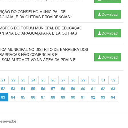
EIÇÃO DO CONSELHO MUNICIPAL DE
Download
AGUAIA, E DÁ OUTRAS PROVIDÊNCIAS.”
MBROS DO FORUM MUNICPAL DE EDUCAÇÃO
SANTANA DO ARAGUAIAPARÁ E DA OUTRAS
Download
ICA MUNICIPAL NO DISTRITO DE BARREIRA DOS
 BARRACAS NÃO COMERCIAIS E
Download
E SOM AUTOMOTIVO NA ÁREA DA PRAIA E
21
22
23
24
25
26
27
28
29
30
31
32
52
53
54
55
56
57
58
59
60
61
62
63
83
84
85
86
87
88
89
90
91
92
93
94
reservados.