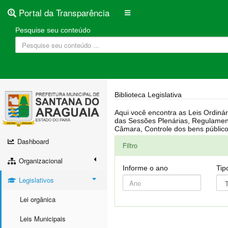
Portal da Transparência
Pesquise seu conteúdo
Biblioteca Legislativa
Aqui você encontra as Leis Ordinárias, Leis Complementares, Portarias, Decretos, Atas, PPA, LDO, LOA, RREO, Resoluções, RGF, Lei O
das Sessões Plenárias, Regulamentação da LAI, Atos de Julgamento do Governo, Agenda Externa do presidente, Relatório do Controle Interno, Projetos em tramitação na
Dashboard
Filtro
Organizacional
Informe o ano
Tip
Legislativos
Lei orgânica
Leis Municipais