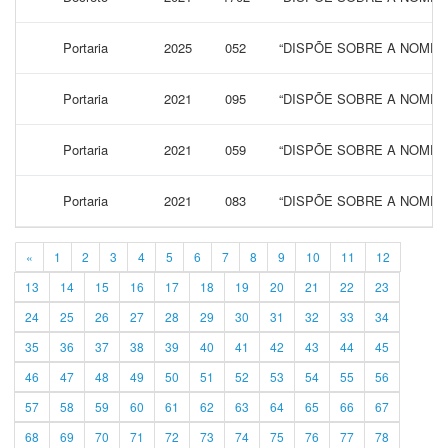
Portaria
2025
052
“DISPÕE SOBRE A NOMEA
Portaria
2021
095
“DISPÕE SOBRE A NOMEA
Portaria
2021
059
“DISPÕE SOBRE A NOMEA
Portaria
2021
083
“DISPÕE SOBRE A NOMEA
«
1
2
3
4
5
6
7
8
9
10
11
12
13
14
15
16
17
18
19
20
21
22
23
24
25
26
27
28
29
30
31
32
33
34
35
36
37
38
39
40
41
42
43
44
45
46
47
48
49
50
51
52
53
54
55
56
57
58
59
60
61
62
63
64
65
66
67
68
69
70
71
72
73
74
75
76
77
78